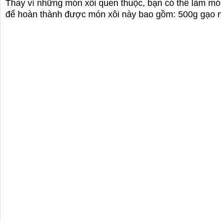
Thay vì những món xôi quen thuộc, bạn có thể làm món
để hoàn thành được món xôi này bao gồm: 500g gạo nế