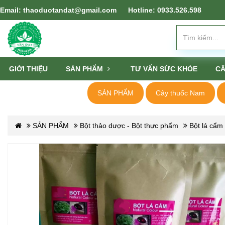
Email: thaoduotandat@gmail.com
Hotline: 0933.526.598
GIỚI THIỆU
SẢN PHẨM
TƯ VẤN SỨC KHỎE
CÂ
SẢN PHẨM
Cây thuốc Nam
SẢN PHẨM
Bột thảo dược - Bột thực phẩm
Bột lá cẩm 