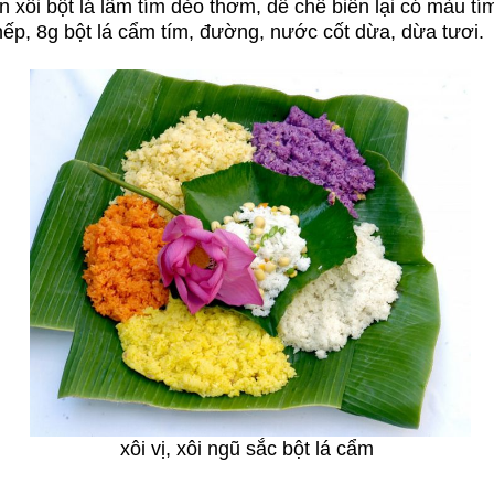
 xôi bột lá lẩm tím dẻo thơm, dễ chế biến lại có màu tí
p, 8g bột lá cẩm tím, đường, nước cốt dừa, dừa tươi.
xôi vị, xôi ngũ sắc bột lá cẩm