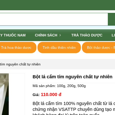
Y THUỐC NAM
CHÍNH SÁCH
TRÀ THẢO DƯỢC
L
Trà hoa thảo dược
Tinh dầu thiên nhiên
Bột thảo dược - 
tím nguyên chất tự nhiên
Bột lá cẩm tím nguyên chất tự nhiên
Mã sản phẩm:
100g, 200g, 500g
110.000 đ
Giá:
Bột lá cẩm tím 100% nguyên chất từ lá 
chứng nhận VSATTP chuyên dùng tạo màu