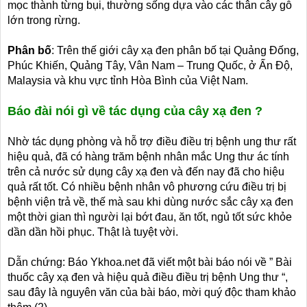
mọc thành từng bụi, thường sống dựa vào các thân cây gỗ
lớn trong rừng.
Phân bố
: Trên thế giới cây xạ đen phân bố tại Quảng Đống,
Phúc Khiến, Quảng Tây, Vân Nam – Trung Quốc, ở Ấn Độ,
Malaysia và khu vực tỉnh Hòa Bình của Việt Nam.
Báo đài nói gì về tác dụng của cây xạ đen ?
Nhờ tác dụng phòng và hỗ trợ điều điều trị bệnh ung thư rất
hiệu quả, đã có hàng trăm bệnh nhân mắc Ung thư ác tính
trên cả nước sử dụng cây xạ đen và đến nay đã cho hiệu
quả rất tốt. Có nhiều bệnh nhân vô phương cứu điều trị bị
bệnh viện trả về, thế mà sau khi dùng nước sắc cây xạ đen
một thời gian thì người lại bớt đau, ăn tốt, ngủ tốt sức khỏe
dần dần hồi phục. Thật là tuyệt vời.
Dẫn chứng: Báo Ykhoa.net đã viết một bài báo nói về ” Bài
thuốc cây xạ đen và hiệu quả điều điều trị bệnh Ung thư “,
sau đây là nguyên văn của bài báo, mời quý độc tham khảo