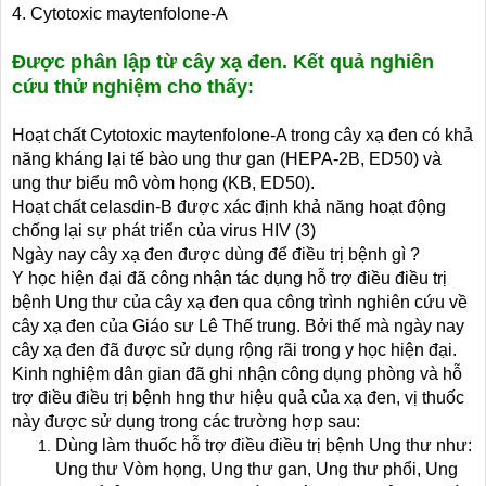
4. Cytotoxic maytenfolone-A
Được phân lập từ cây xạ đen. Kết quả nghiên
cứu thử nghiệm cho thấy:
Hoạt chất Cytotoxic maytenfolone-A trong cây xạ đen có khả
năng kháng lại tế bào ung thư gan (HEPA-2B, ED50) và
ung thư biểu mô vòm họng (KB, ED50).
Hoạt chất celasdin-B được xác định khả năng hoạt động
chống lại sự phát triển của virus HIV (3)
Ngày nay cây xạ đen được dùng để điều trị bệnh gì ?
Y học hiện đại đã công nhận tác dụng hỗ trợ điều điều trị
bệnh Ung thư của cây xạ đen qua công trình nghiên cứu về
cây xạ đen của Giáo sư Lê Thế trung. Bởi thế mà ngày nay
cây xạ đen đã được sử dụng rộng rãi trong y học hiện đại.
Kinh nghiệm dân gian đã ghi nhận công dụng phòng và hỗ
trợ điều điều trị bệnh hng thư hiệu quả của xạ đen, vị thuốc
này được sử dụng trong các trường hợp sau:
Dùng làm thuốc hỗ trợ điều điều trị bệnh Ung thư như:
Ung thư Vòm họng, Ung thư gan, Ung thư phổi, Ung