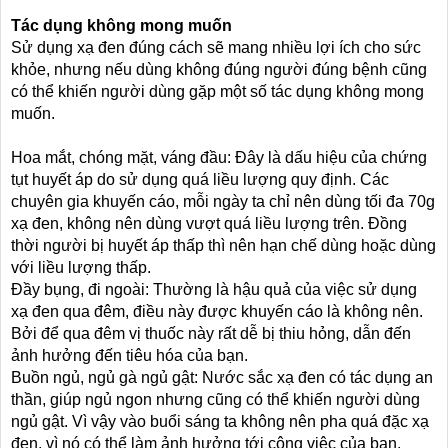
Tác dụng không mong muốn
Sử dụng xạ đen đúng cách sẽ mang nhiều lợi ích cho sức
khỏe, nhưng nếu dùng không đúng người đúng bệnh cũng
có thể khiến người dùng gặp một số tác dụng không mong
muốn.
Hoa mắt, chóng mặt, váng đầu: Đây là dấu hiệu của chứng
tụt huyết áp do sử dụng quá liều lượng quy định. Các
chuyên gia khuyến cáo, mỗi ngày ta chỉ nên dùng tối đa 70g
xạ đen, không nên dùng vượt quá liều lượng trên. Đồng
thời người bị huyết áp thấp thì nên hạn chế dùng hoặc dùng
với liều lượng thấp.
Đầy bụng, đi ngoài: Thường là hậu quả của việc sử dụng
xạ đen qua đêm, điều này được khuyến cáo là không nên.
Bởi để qua đêm vị thuốc này rất dễ bị thiu hỏng, dẫn đến
ảnh hưởng đến tiêu hóa của bạn.
Buồn ngủ, ngủ gà ngủ gật: Nước sắc xạ đen có tác dụng an
thần, giúp ngủ ngon nhưng cũng có thể khiến người dùng
ngủ gật. Vì vậy vào buổi sáng ta không nên pha quá đặc xạ
đen, vì nó có thể làm ảnh hưởng tới công việc của bạn.