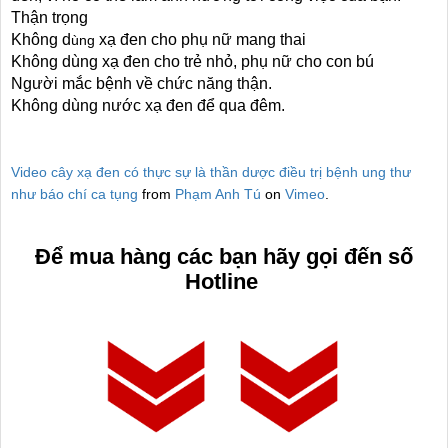
Thận trọng
Không d
xạ đen cho phụ nữ mang thai
ùng
Không dùng xạ đen cho trẻ nhỏ, phụ nữ cho con bú
Người mắc bệnh về chức năng thận.
Không dùng nước xạ đen để qua đêm.
Video cây xạ đen có thực sự là thần dược điều trị bệnh ung thư
như báo chí ca tụng
from
Phạm Anh Tú
on
Vimeo
.
Để mua h
àng
các bạn hãy g
ọi đến số
Hotline