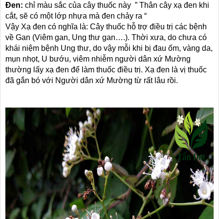
Đen:
chỉ màu sắc của cây thuốc này ” Thân cây xạ đen khi
cắt, sẽ có một lớp nhựa mà đen chảy ra “
Vậy Xạ đen có nghĩa là: Cây thuốc hỗ trợ điều trị các bệnh
về Gan (Viêm gan, Ung thư gan….). Thời xưa, do chưa có
khái niệm bệnh Ung thư, do vậy mỗi khi bị đau ốm, vàng da,
mụn nhọt, U bướu, viêm nhiễm người dân xứ Mường
thường lấy xạ đen để làm thuốc điều trị. Xạ đen là vị thuốc
đã gắn bó với Người dân xứ Mường từ rất lâu rồi.