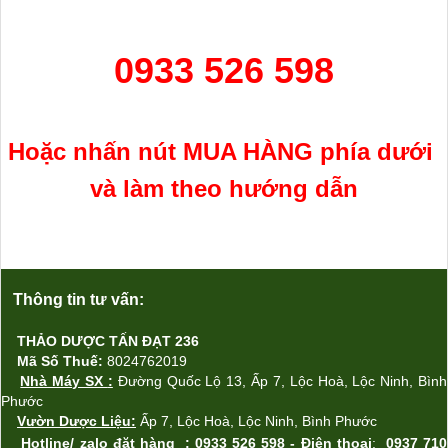
0933 526 598
Hoặc nhấn nút MUA H
ÀNG
phía
dưới
và làm theo hướng dẫn
Thông tin tư vấn:
THẢO DƯỢC TẤN ĐẠT 236
Mã Số Thuế:
8024762019
Nhà Máy SX
:
Đường Quốc Lộ 13, Ấp 7, Lộc Ho
à,
Lộc Ninh, Bình
Phước
Vườn Dược Liệu:
Ấp
7, L
ộc Ho
à
,
L
ộc Ninh, Bình Phước
Hotline/ zalo
đặt hàng
: 0933 526 598 -
Điện thoại
:
0937 710