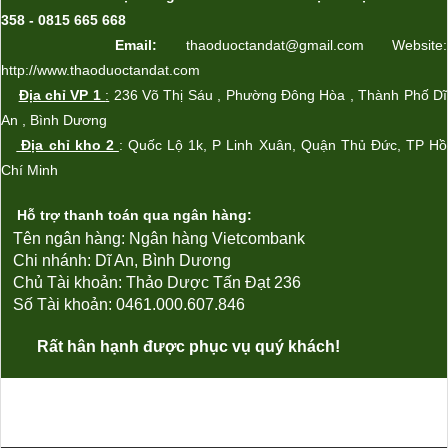
358 - 0815 665 668
Email:
thaoduoctandat@gmail.com Website:
http://www.thaoduoctandat.com
Địa chỉ VP 1
:
236 Võ Thị Sáu , Phường Đông Hòa , Thành Phố Dĩ
An , Bình Dương
Địa chỉ kho 2
: Qu
ốc Lộ 1k
, P Linh Xu
ân,
Quận Th
ủ Đức
, TP Hồ
Chí Minh
Hỗ trợ thanh toán qua ngân hàng:
Tên ngân hàng: Ngân hàng Vietcombank
Chi nhánh: Dĩ An, Bình Dương
Chủ Tài khoản:
Thảo Dược Tấn Đạt 236
Số Tài khoản: 0461.000.607.846
Rất hân hạnh được phục vụ quý khách!