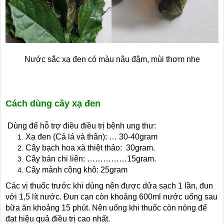
Nước sắc xạ đen có màu nâu đậm, mùi thơm nhẹ
Cách dùng cây xạ đen
Dùng để hỗ trợ điều điều trị bệnh ung thư:
Xạ đen (Cả lá và thân): … 30-40gram
Cây bạch hoa xà thiệt thảo: 30gram.
Cây bán chi liên: ……………15gram.
Cây mảnh cộng khô: 25gram
Các vị thuốc trước khi dùng nên được dửa sạch 1 lần, đun
với 1,5 lít nước. Đun cạn còn khoảng 600ml nước uống sau
bữa ăn khoảng 15 phút. Nên uống khi thuốc còn nóng để
đạt hiệu quả điều trị cao nhất.