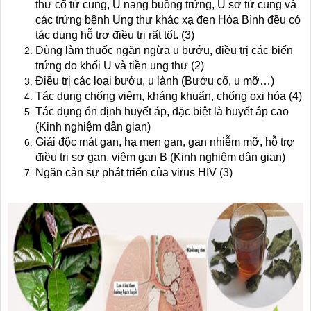
thư cổ tử cung, U nang buồng trứng, U sơ tử cung và
các trứng bệnh Ung thư khác xạ đen Hòa Bình đều có
tác dụng hỗ trợ điều trị rất tốt. (3)
Dùng làm thuốc ngăn ngừa u bướu, điều trị các biến
trứng do khối U và tiền ung thư (2)
Điều trị các loại bướu, u lành (Bướu cổ, u mỡ…)
Tác dụng chống viêm, kháng khuẩn, chống oxi hóa (4)
Tác dụng ổn định huyết áp, đặc biệt là huyết áp cao
(Kinh nghiệm dân gian)
Giải độc mát gan, hạ men gan, gan nhiễm mỡ, hỗ trợ
điều trị sơ gan, viêm gan B (Kinh nghiệm dân gian)
Ngăn cản sự phát triển của virus HIV (3)