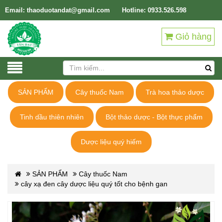
Email: thaoduotandat@gmail.com
Hotline: 0933.526.598
Giỏ hàng
SẢN PHẨM
Cây thuốc Nam
Trà hoa thảo dược
Tinh dầu thiên nhiên
Bột thảo dược - Bột thực phẩm
Dược liệu quý hiếm
SẢN PHẨM
Cây thuốc Nam
cây xạ đen cây dược liệu quý tốt cho bệnh gan