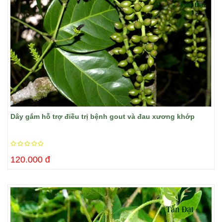
​Dây gắm hỗ trợ điều trị bệnh gout và đau xương khớp
120.000 đ