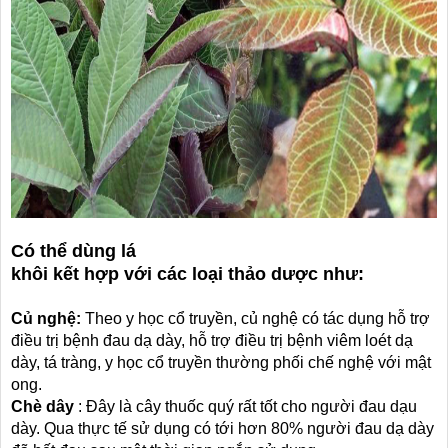
Có thể dùng lá
khôi kết hợp với các loại thảo dược như:
Củ nghệ:
Theo y học cổ truyền, củ nghệ có tác dụng hỗ trợ
điều trị bệnh đau dạ dày, hỗ trợ điều trị bệnh viêm loét dạ
dày, tá tràng, y học cổ truyền thường phối chế nghệ với mật
ong.
Chè dây
: Đây là cây thuốc quý rất tốt cho người đau dạu
dày. Qua thực tế sử dụng có tới hơn 80% người đau dạ dày