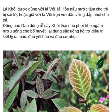
Lá Khôi được dùng với lá Vối, lá Hòe nấu nước tắm cho trẻ
bị sài lở, hoặc giã với lá Vối trộn với dầu vừng đắp nhọt cho
trẻ.
Đồng bào Dao dùng rễ cây Khôi thái nhỏ phơi khô ngâm
rượu uống cho bổ huyết, lại dùng sắc uống hỗ trợ điều trị
kiết lỵ ra máu, đau yết hầu và đau cơ nhục.