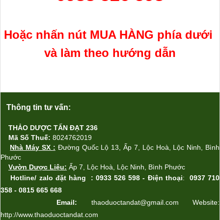
Hoặc nhấn nút MUA H
ÀNG
phía
dưới
và làm theo hướng dẫn
Thông tin tư vấn:
THẢO DƯỢC TẤN ĐẠT 236
Mã Số Thuế:
8024762019
Nhà Máy SX
:
Đường Quốc Lộ 13, Ấp 7, Lộc Ho
à,
Lộc Ninh, Bình
Phước
Vườn Dược Liệu:
Ấp
7, L
ộc Ho
à
,
L
ộc Ninh, Bình Phước
Hotline/ zalo
đặt hàng
: 0933 526 598 -
Điện thoại
:
0937 710
358 - 0815 665 668
Email:
thaoduoctandat@gmail.com Website:
http://www.thaoduoctandat.com