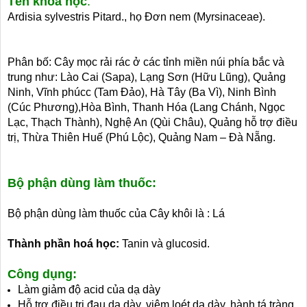
Tên khoa học
:
Ardisia sylvestris Pitard., họ Đơn nem (Myrsinaceae).
Phân bố: Cây mọc rải rác ở các tỉnh miền núi phía bắc và
trung như: Lào Cai (Sapa), Lạng Sơn (Hữu Lũng), Quảng
Ninh, Vĩnh phúcc (Tam Đảo), Hà Tây (Ba Vì), Ninh Bình
(Cúc Phương),Hòa Bình, Thanh Hóa (Lang Chánh, Ngọc
Lạc, Thạch Thành), Nghệ An (Qùi Châu), Quảng hỗ trợ điều
trị, Thừa Thiên Huế (Phú Lộc), Quảng Nam – Đà Nẵng.
Bộ phận dùng làm thuốc:
Bộ phận dùng làm thuốc của Cây khôi là : Lá
Thành phần hoá học:
Tanin và glucosid.
Công dụng:
Làm giảm độ acid của dạ dày
Hỗ trợ điều trị đau dạ dày, viêm loét dạ dày, hành tá tràng