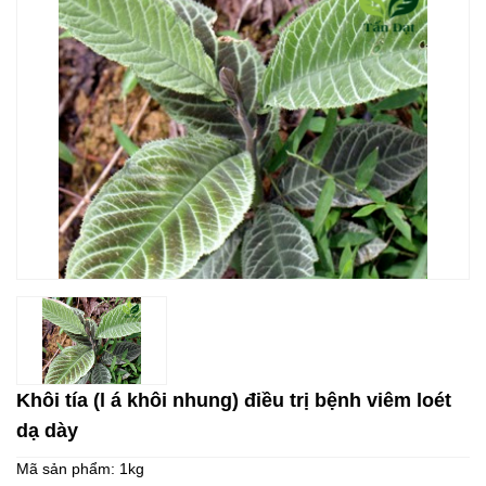
Khôi tía (l á khôi nhung) điều trị bệnh viêm loét
dạ dày
Mã sản phẩm:
1kg