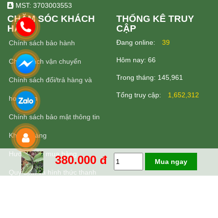
MST: 3703003553
CHĂM SÓC KHÁCH
THỐNG KÊ TRUY
HÀNG
CẬP
Ðang online:
39
Chính sách bảo hành
Hôm nay:
66
Chính sách vận chuyển
Trong tháng:
145,961
Chính sách đổi/trả hàng và
Tổng truy cập:
1,652,312
hoàn tiền
Chính sách bảo mật thông tin
Khách Hàng
Hướng dẫn mua hàng
380.000 đ
Mua ngay
Quy định và hình thức thanh
toán