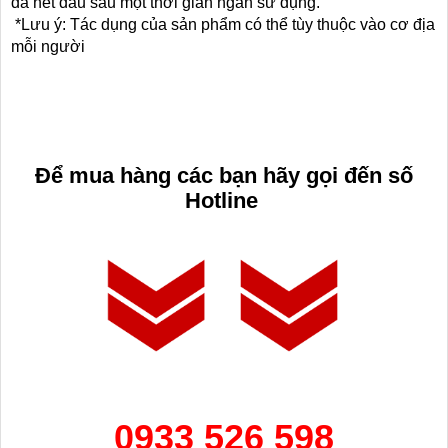
đã hết đau sau một thời gian ngắn sử dụng.
*Lưu ý: Tác dụng của sản phẩm có thể tùy thuộc vào cơ địa
mỗi người
Để mua h
àng
các bạn hãy g
ọi đến số
Hotline
0933 526 598