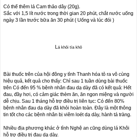
Có thể thêm lá Cam thảo dây (20g).
Sắc với 1,5 lít nước trong thời gian 20 phút, chắt nước uống
ngày 3 lần trước bữa ăn 30 phút ( Uống và lúc đói )
L
á
kh
ô
i t
ía
kh
ô
Bài thuốc trên của hội đông y tỉnh Thanh hóa tỏ ra vô cùng
hiệu quả, kết quả cho thấy: Chỉ sau 1 tuần dùng bài thuốc
trên Có đến 95 % bệnh nhân đau dạ dày đã có kết quả: Hết
đau, đầy hơi, có cảm giác thèm ăn, ăn ngon miệng và người
dễ chịu. Sau 1 tháng hỗ trợ điều trị liên tục: Có đến 80%
bệnh nhân đau dạ dày đã khỏi hoàn toàn. Đây là một thông
tin tốt cho các bệnh nhân bị viêm loét dạ dày, hành tá tràng.
Nhiều địa phương khác ở tỉnh Nghệ an cũng dùng lá Khôi
hỗ trợ điều trị đau dạ dày.