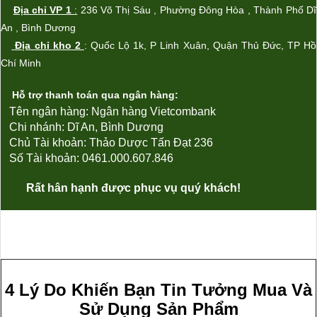
Địa chỉ VP 1
:
236 Võ Thị Sáu , Phường Đông Hòa , Thành Phố Dĩ
An , Bình Dương
Địa chỉ kho 2
: Qu
ốc Lộ 1k
, P Linh Xu
ân,
Quận Th
ủ Đức
, TP Hồ
Chí Minh
Hỗ trợ thanh toán qua ngân hàng:
Tên ngân hàng: Ngân hàng Vietcombank
Chi nhánh: Dĩ An, Bình Dương
Chủ Tài khoản:
Thảo Dược Tấn Đạt 236
Số Tài khoản: 0461.000.607.846
Rất hân hạnh được phục vụ quý khách!
4 Lý Do Khiến Bạn Tin Tưởng Mua Và
Sử Dụng Sản Phẩm