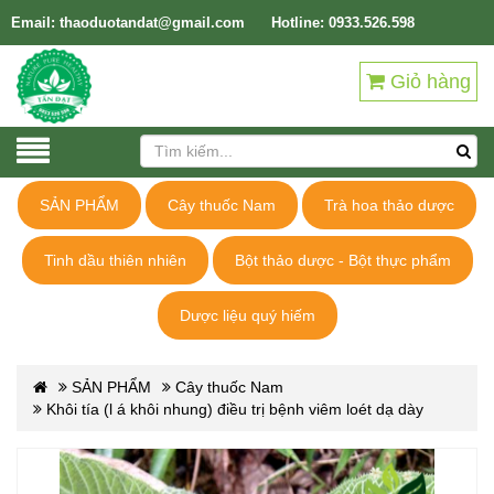
Email: thaoduotandat@gmail.com
Hotline: 0933.526.598
Giỏ hàng
SẢN PHẨM
Cây thuốc Nam
Trà hoa thảo dược
Tinh dầu thiên nhiên
Bột thảo dược - Bột thực phẩm
Dược liệu quý hiếm
SẢN PHẨM
Cây thuốc Nam
Khôi tía (l á khôi nhung) điều trị bệnh viêm loét dạ dày