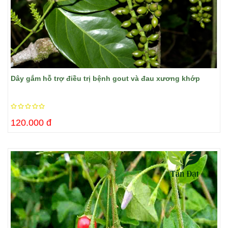
​Dây gắm hỗ trợ điều trị bệnh gout và đau xương khớp
120.000 đ