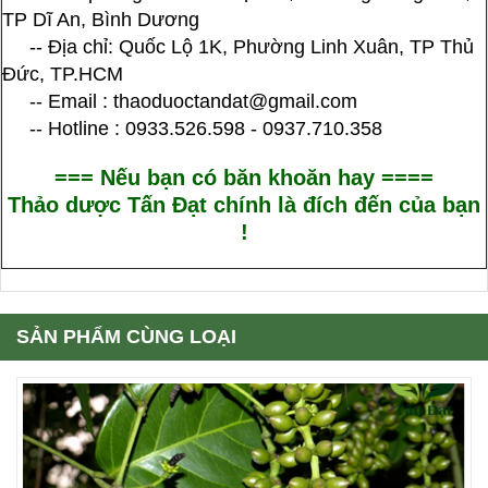
TP Dĩ An, Bình Dương
-- Địa chỉ: Quốc Lộ 1K, Phường Linh Xuân, TP Thủ
Đức, TP.HCM
-- Email : thaoduoctandat@gmail.com
-- Hotline : 0933.526.598 - 0937.710.358
=== Nếu bạn có băn khoăn hay ====
Thảo dược Tấn Đạt chính là đích đến của bạn
!
SẢN PHẨM CÙNG LOẠI