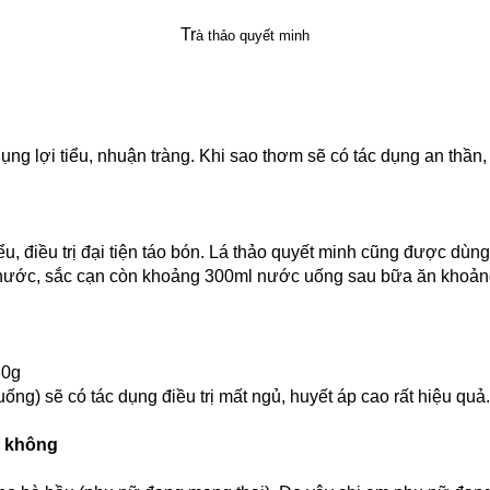
Tr
à
th
ảo
quy
ết
minh
ng lợi tiểu, nhuận tràng. Khi sao thơm sẽ có tác dụng an thần, 
u, điều trị đại tiện táo bón. Lá thảo quyết minh cũng được dùng
 nước, sắc cạn còn khoảng 300ml nước uống sau bữa ăn khoảng
30g
) sẽ có tác dụng điều trị mất ngủ, huyết áp cao rất hiệu quả.
c không