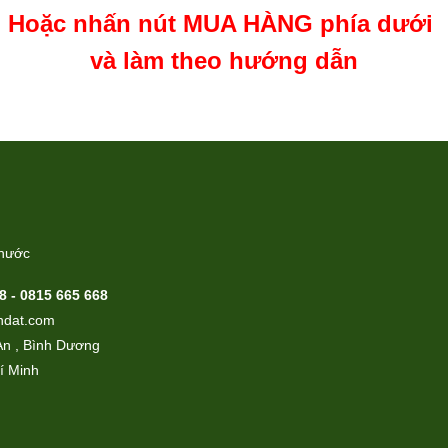
Hoặc nhấn nút MUA H
ÀNG
phía
dưới
và làm theo hướng dẫn
Phước
8 - 0815 665 668
ndat.com
An , Bình Dương
í Minh