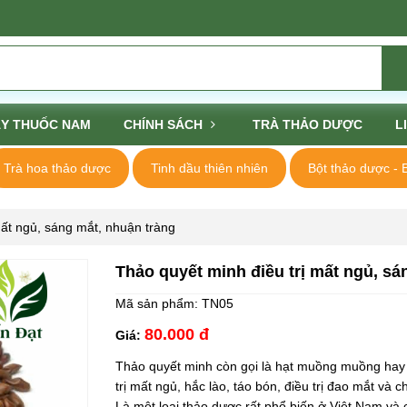
Y THUỐC NAM
CHÍNH SÁCH
TRÀ THẢO DƯỢC
L
Trà hoa thảo dược
Tinh dầu thiên nhiên
Bột thảo dược - 
mất ngủ, sáng mắt, nhuận tràng
Thảo quyết minh điều trị mất ngủ, sá
Mã sản phẩm:
TN05
80.000 đ
Giá:
Thảo quyết minh còn gọi là hạt muồng muồng hay đ
trị mất ngủ, hắc lào, táo bón, điều trị đao mắt và 
Là một loại thảo dược rất phổ biến ở Việt Nam v