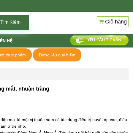
Giỏ hàng
Tìm Kiếm
IÊN HỆ
Bột thực phẩm
Dược liệu quý hiếm
ng mắt, nhuận tràng
ậu ma là một vị thuốc nam có tác dụng điều trị huyết áp cao, điều
chàm ở trẻ nhỏ.
à các nước Đông Nam Á, Nam Á. Tác dụng nổi bật nhất của cây thuốc