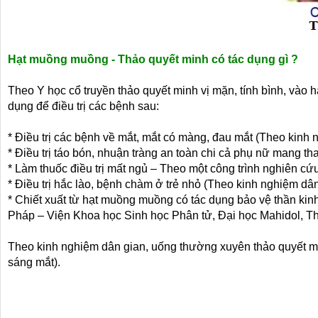
Hạt muồng muồng - Thảo quyết minh có tác dụng gì ?
Theo Y học cổ truyền thảo quyết minh vị mặn, tính bình, vào 
dụng để điều trị các bệnh sau:
* Điều trị các bệnh về mắt, mắt có màng, đau mắt (Theo kinh
* Điều trị táo bón, nhuận tràng an toàn chi cả phụ nữ mang tha
* Làm thuốc điều trị mất ngủ – Theo một công trình nghiên
* Điều trị hắc lào, bệnh chàm ở trẻ nhỏ (Theo kinh nghiệm dâ
* Chiết xuất từ hạt muồng muồng có tác dụng bảo vệ thần kinh
Pháp – Viện Khoa học Sinh học Phân tử, Đại học Mahidol, Th
Theo kinh nghiệm dân gian, uống thường xuyên thảo quyết minh
sáng mắt).