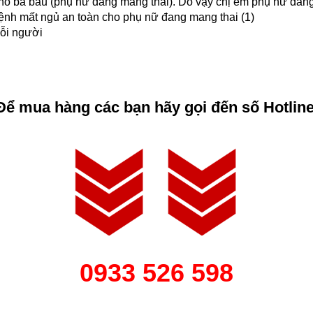
ho bà bầu (phụ nữ đang mang thai). Do vậy chị em phụ nữ đang
 bệnh mất ngủ an toàn cho phụ nữ đang mang thai (1)
mỗi người
Để mua h
àng
các bạn hãy g
ọi đến số Hotlin
0933 526 598