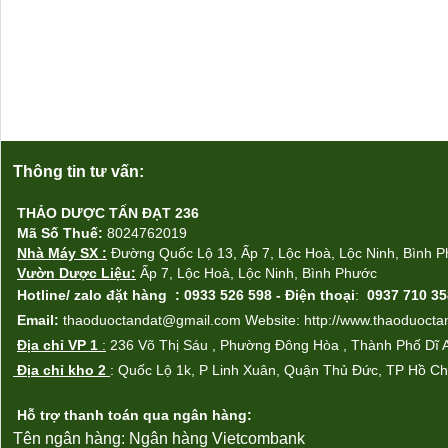
Thông tin tư vấn:
THẢO DƯỢC TẤN ĐẠT 236
Mã Số Thuế:
8024762019
Nhà Máy SX
:
Đường Quốc Lộ 13, Ấp 7, Lộc Ho
à,
Lộc Ninh, Bình 
Vườn Dược Liệu:
Ấp
7, L
ộc Ho
à
,
L
ộc Ninh, Bình Phước
Hotline/ zalo
đặt hàng
: 0933 526 598 -
Điện thoại
:
0937 710 35
Email:
thaoduoctandat@gmail.com Website: http://www.thaoduocta
Địa chỉ VP 1
:
236 Võ Thị Sáu , Phường Đông Hòa , Thành Phố Dĩ 
Địa chỉ kho 2
: Qu
ốc Lộ 1k
, P Linh Xu
ân,
Quận Th
ủ Đức
, TP Hồ Ch
Hỗ trợ thanh toán qua ngân hàng:
Tên ngân hàng: Ngân hàng Vietcombank