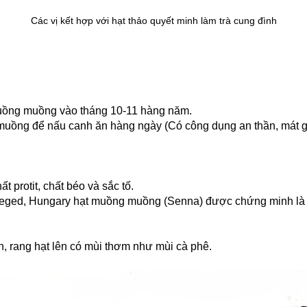
Các vị kết hợp với hạt thảo quyết minh làm trà cung đình
 muồng muồng vào tháng 10-11 hàng năm.
muồng để nấu canh ăn hàng ngày (Có công dụng an thần, mát ga
t protit, chất béo và sắc tố.
eged, Hungary hạt muồng muồng (Senna) được chứng minh là v
ặn, rang hạt lên có mùi thơm như mùi cà phê.