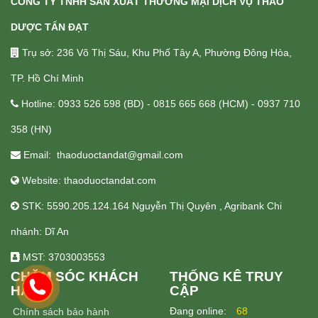
CÔNG TY TNHH SẢN XUẤT THƯƠNG MẠI DỊCH VỤ THẢO
DƯỢC TẤN ĐẠT
Trụ sở: 236 Võ Thị Sáu, Khu Phố Tây A, Phường Đông Hòa,
TP. Hồ Chí Minh
Hotline: 0933 526 598 (BD) - 0815 665 668 (HCM) - 0937 710
358 (HN)
Email: thaoduoctandat@gmail.com
Website: thaoduoctandat.com
STK: 5590.205.124.164 Nguyễn Thị Quyên , Agribank Chi
nhánh: Dĩ An
MST: 3703003553
CHĂM SÓC KHÁCH
THỐNG KÊ TRUY
HÀNG
CẬP
Ðang online:
68
Chính sách bảo hành