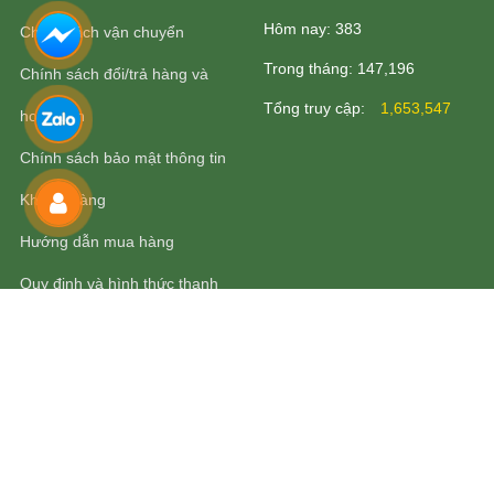
Hôm nay:
383
Chính sách vận chuyển
Trong tháng:
147,196
Chính sách đổi/trả hàng và
Tổng truy cập:
1,653,547
hoàn tiền
Chính sách bảo mật thông tin
Khách Hàng
Hướng dẫn mua hàng
Quy định và hình thức thanh
toán
CÔNG TY TNHH SẢN XUẤT THƯƠNG MẠI DỊCH VỤ THẢO DƯỢC
TẤN ĐẠT
Mã số Thuế: 3703003553 Do Sở Kế Hoạch Và Đầu Tư Thành Phố