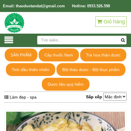
Email: thaoduotandat@gmail.com
Hotline: 0933.526.598
Giỏ hàng
SẢN PHẨM
Cây thuốc Nam
Trà hoa thảo dược
Tinh dầu thiên nhiên
Bột thảo dược - Bột thực phẩm
Dược liệu quý hiếm
Sắp xếp
Làm đẹp - spa