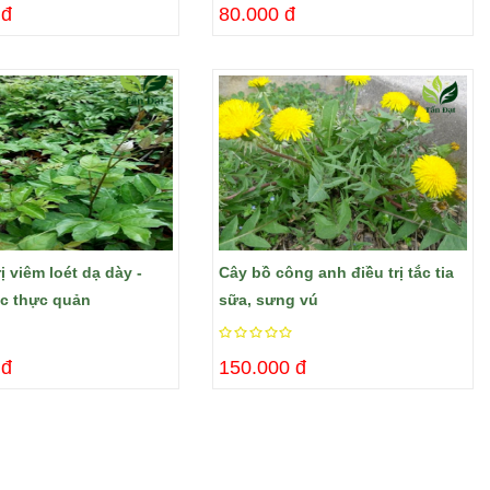
 đ
80.000 đ
ị viêm loét dạ dày -
Cây bồ công anh điều trị tắc tia
c thực quản
sữa, sưng vú
 đ
150.000 đ