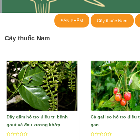
SẢN PHẨM
Cây thuốc Nam
Cây thuốc Nam
​Dây gắm hỗ trợ điều trị bệnh
Cà gai leo hỗ trợ điều 
gout và đau xương khớp
gan