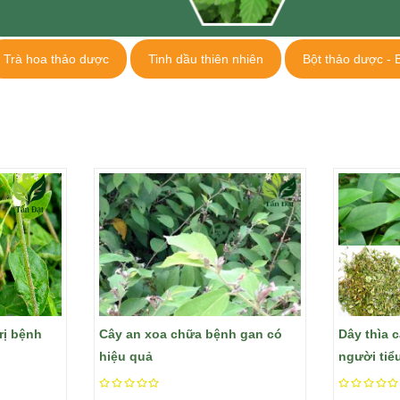
Trà hoa thảo dược
Tinh dầu thiên nhiên
Bột thảo dược - 
trị bệnh
Cây an xoa chữa bệnh gan có
Dây thìa 
hiệu quả
người ti