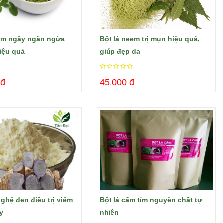
hùm ngây ngăn ngừa
Bột lá neem trị mụn hiệu quả,
iệu quả
giúp đẹp da
 đ
45.000 đ
nghệ đen điều trị viêm
Bột lá cẩm tím nguyên chất tự
ày
nhiên