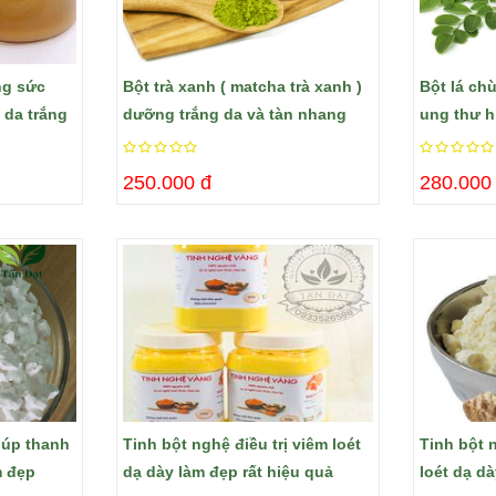
ng sức
Bột trà xanh ( matcha trà xanh )
​Bột lá c
 da trắng
dưỡng trắng da và tàn nhang
ung thư h
250.000 đ
280.000
iúp thanh
Tinh bột nghệ điều trị viêm loét
Tinh bột 
m đẹp
dạ dày làm đẹp rất hiệu quả
loét dạ d