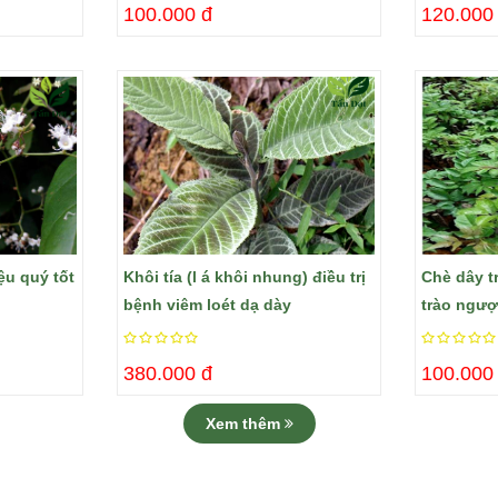
100.000 đ
120.000
ệu quý tốt
Khôi tía (l á khôi nhung) điều trị
Chè dây tr
bệnh viêm loét dạ dày
trào ngượ
380.000 đ
100.000
Xem thêm