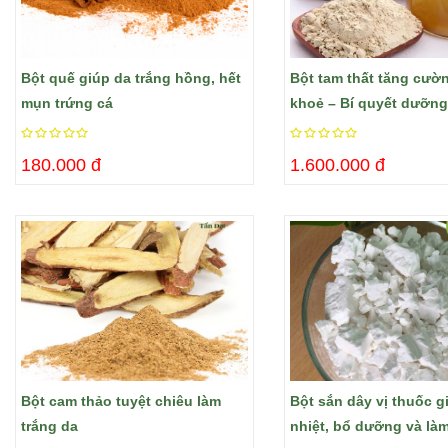
Bột quế giúp da trắng hồng, hết
Bột tam thất tăng cườ
mụn trứng cá
khoẻ – Bí quyết dưỡng
hồng
180.000 đ
1.600.000 đ
Bột cam thảo tuyệt chiêu làm
Bột sắn dây vị thuốc g
trắng da
nhiệt, bổ dưỡng và là