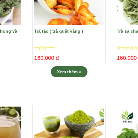
i họng và
Trà tắc ( trà quất vàng )
Trà sả ch
160.000 đ
160.000
Xem thêm