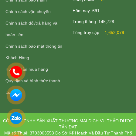
Chính sách bảo hành
Hôm nay:
691
Chính sách vận chuyển
Trong tháng:
145,728
Chính sách đổi/trả hàng và
Tổng truy cập:
1,652,079
hoàn tiền
Chính sách bảo mật thông tin
Khách Hàng
Hướng dẫn mua hàng
Quy định và hình thức thanh
toán
CÔNG TY TNHH SẢN XUẤT THƯƠNG MẠI DỊCH VỤ THẢO DƯỢC
TẤN ĐẠT
Mã số Thuế: 3703003553 Do Sở Kế Hoạch Và Đầu Tư Thành Phố