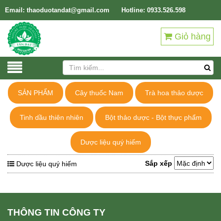
Email: thaoduotandat@gmail.com
Hotline: 0933.526.598
Giỏ hàng
SẢN PHẨM
Cây thuốc Nam
Trà hoa thảo dược
Tinh dầu thiên nhiên
Bột thảo dược - Bột thực phẩm
Dược liệu quý hiếm
Sắp xếp
Dược liệu quý hiếm
THÔNG TIN CÔNG TY