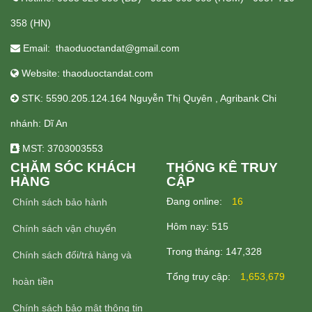
358 (HN)
Email: thaoduoctandat@gmail.com
Website: thaoduoctandat.com
STK: 5590.205.124.164 Nguyễn Thị Quyên , Agribank Chi
nhánh: Dĩ An
MST: 3703003553
CHĂM SÓC KHÁCH
THỐNG KÊ TRUY
HÀNG
CẬP
Ðang online:
16
Chính sách bảo hành
Hôm nay:
515
Chính sách vận chuyển
Trong tháng:
147,328
Chính sách đổi/trả hàng và
Tổng truy cập:
1,653,679
hoàn tiền
Chính sách bảo mật thông tin