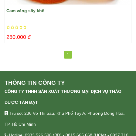
Cam vàng sấy khô
280.000 đ
1
THÔNG TIN CÔNG TY
CÔNG TY TNHH SẢN XUẤT THƯƠNG MẠI DỊCH VỤ THẢO
DƯỢC TẤN ĐẠT
Trụ sở: 236 Võ Thị Sáu, Khu Phố Tây A, Phường Đông Hòa,
TP. Hồ Chí Minh
Hotline: 0933 526 598 (BD) - 0815 665 668 (HCM) - 0937 710