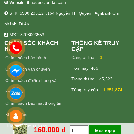
Website: thaoduoctandat.com
STK: 5590.205.124.164 Nguyễn Thị Quyên , Agribank Chi
nhánh: Dĩ An
MST: 3703003553
CHĂM SÓC KHÁCH
THỐNG KÊ TRUY
HÀNG
CẬP
Ðang online:
3
Chính sách bảo hành
Hôm nay:
486
Chính sách vận chuyển
Trong tháng:
145,523
Chính sách đổi/trả hàng và
Tổng truy cập:
1,651,874
hoàn tiền
Chính sách bảo mật thông tin
Khách Hàng
Hướng dẫn mua hàng
160.000 đ
Mua ngay