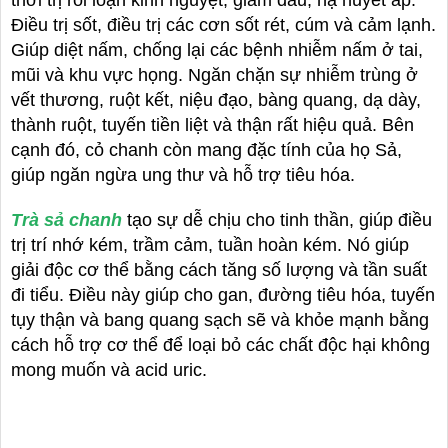
thời trị rối loạn kinh nguyệt, giảm đau, hạ huyết áp.
Điều trị sốt, điều trị các cơn sốt rét, cúm và cảm lạnh.
Giúp diệt nấm, chống lại các bệnh nhiễm nấm ở tai,
mũi và khu vực họng. Ngăn chặn sự nhiễm trùng ở
vết thương, ruột kết, niệu đạo, bàng quang, dạ dày,
thành ruột, tuyến tiền liệt và thận rất hiệu quả. Bên
cạnh đó, cỏ chanh còn mang đặc tính của họ Sả,
giúp ngăn ngừa ung thư và hỗ trợ tiêu hóa.
Trà sả chanh
tạo sự dễ chịu cho tinh thần, giúp điều
trị trí nhớ kém, trầm cảm, tuần hoàn kém. Nó giúp
giải độc cơ thể bằng cách tăng số lượng và tần suất
đi tiểu. Điều này giúp cho gan, đường tiêu hóa, tuyến
tụy thận và bang quang sạch sẽ và khỏe mạnh bằng
cách hỗ trợ cơ thể để loại bỏ các chất độc hại không
mong muốn và acid uric.