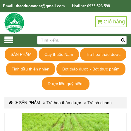
Email: thaoduotandat@gmail.com
Hotline: 0933.526.598
Giỏ hàng
SẢN PHẨM
Cây thuốc Nam
Trà hoa thảo dược
Tinh dầu thiên nhiên
Bột thảo dược - Bột thực phẩm
Dược liệu quý hiếm
SẢN PHẨM
Trà hoa thảo dược
Trà sả chanh