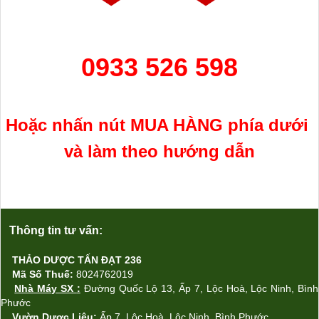
0933 526 598
Hoặc nhấn nút MUA H
ÀNG
phía
dưới
và làm theo hướng dẫn
Thông tin tư vấn:
THẢO DƯỢC TẤN ĐẠT 236
Mã Số Thuế:
8024762019
Nhà Máy SX
:
Đường Quốc Lộ 13, Ấp 7, Lộc Ho
à,
Lộc Ninh, Bình
Phước
Vườn Dược Liệu:
Ấp
7, L
ộc Ho
à
,
L
ộc Ninh, Bình Phước