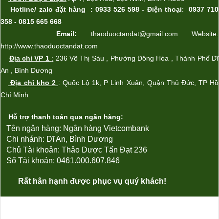
Hotline/ zalo
đặt hàng
: 0933 526 598 -
Điện thoại
:
0937 710
358 - 0815 665 668
Email:
thaoduoctandat@gmail.com Website:
http://www.thaoduoctandat.com
Địa chỉ VP 1
:
236 Võ Thị Sáu , Phường Đông Hòa , Thành Phố Dĩ
An , Bình Dương
Địa chỉ kho 2
: Qu
ốc Lộ 1k
, P Linh Xu
ân,
Quận Th
ủ Đức
, TP Hồ
Chí Minh
Hỗ trợ thanh toán qua ngân hàng:
Tên ngân hàng: Ngân hàng Vietcombank
Chi nhánh: Dĩ An, Bình Dương
Chủ Tài khoản:
Thảo Dược Tấn Đạt 236
Số Tài khoản: 0461.000.607.846
Rất hân hạnh được phục vụ quý khách!