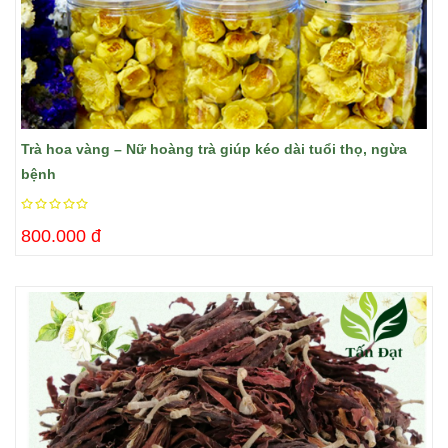
Trà hoa vàng – Nữ hoàng trà giúp kéo dài tuổi thọ, ngừa
bệnh
800.000 đ