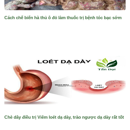
Cách chế biến hà thủ ô đỏ làm thuốc trị bệnh tóc bạc sớm
Chè dây điều trị Viêm loét dạ dày, trào ngược dạ dày rất tốt