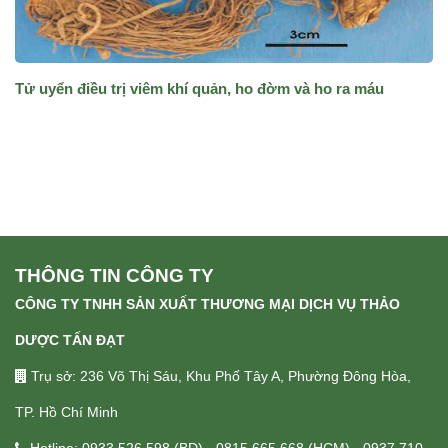
Tử uyển điều trị viêm khí quản, ho đờm và ho ra máu
THÔNG TIN CÔNG TY
CÔNG TY TNHH SẢN XUẤT THƯƠNG MẠI DỊCH VỤ THẢO
DƯỢC TẤN ĐẠT
Trụ sở: 236 Võ Thị Sáu, Khu Phố Tây A, Phường Đông Hòa,
TP. Hồ Chí Minh
Hotline: 0933 526 598 (BD) - 0815 665 668 (HCM) - 0937 710