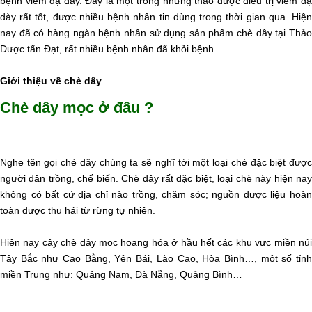
bệnh viêm dạ dày. Đây là một trong những thảo dược điều trị viêm dạ
dày rất tốt, được nhiều bệnh nhân tin dùng trong thời gian qua. Hiện
nay đã có hàng ngàn bệnh nhân sử dụng sản phẩm chè dây tại Thảo
Dược tấn Đạt, rất nhiều bệnh nhân đã khỏi bệnh.
Giới thiệu về chè dây
Chè dây mọc ở đâu ?
Nghe tên gọi chè dây chúng ta sẽ nghĩ tới một loại chè đặc biệt được
người dân trồng, chế biến. Chè dây rất đặc biệt, loại chè này hiện nay
không có bất cứ địa chỉ nào trồng, chăm sóc; nguồn dược liệu hoàn
toàn được thu hái từ rừng tự nhiên.
Hiện nay cây chè dây mọc hoang hóa ở hầu hết các khu vực miền núi
Tây Bắc như Cao Bằng, Yên Bái, Lào Cao, Hòa Bình…, một số tỉnh
miền Trung như: Quảng Nam, Đà Nẵng, Quảng Bình…